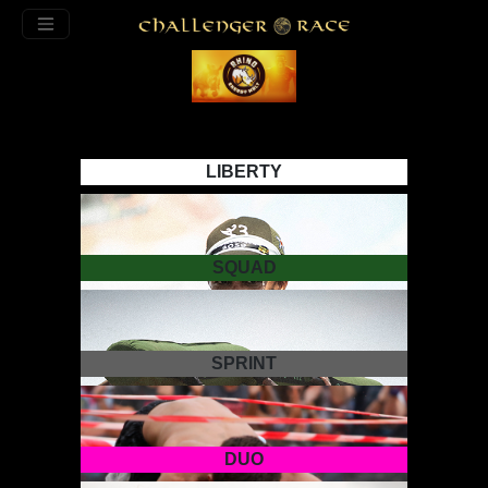
LIBERTY
SQUAD
SPRINT
LIBERTY
Inscrivez-vous !
Informations
DUO
SQUAD